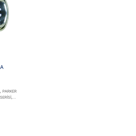
z
ullarına
lanan bu
ühendislik
 hizmet
-A
İ, PARKER
ERİSİ,
İSİ, DNP
UCCHI IRV
 SERİSİ ve
. Çelik
tlarıyla
nıdır.