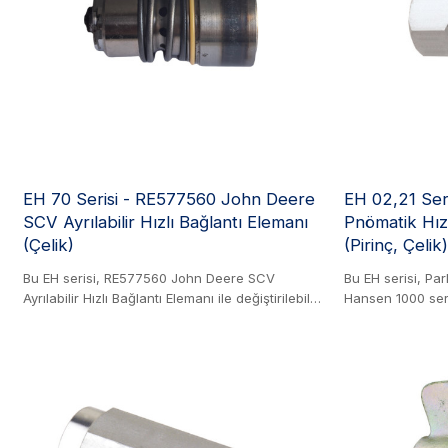
10-20 yıl güvenilir çalışma anlamına gelir. Ayrıca
10-20 yıl güvenil
SCV Bağlantı Elemanı veya ½ inç Bağlantı
SCV Bağlantı Ele
Elemanı olarak da bilinir.
Elemanı olarak da 
EH 70 Serisi - RE577560 John Deere
EH 02,21 Ser
SCV Ayrılabilir Hızlı Bağlantı Elemanı
Pnömatik Hızl
(Çelik)
(Pirinç, Çelik)
Bu EH serisi, RE577560 John Deere SCV
Bu EH serisi, Par
Ayrılabilir Hızlı Bağlantı Elemanı ile değiştirilebilir.
Hansen 1000 seri
Çelik Ürün. Bu dayanıklı bağlantı elemanı, uzun
23KA serisi, Rec
süreli performans için tasarlanmıştır. Tamamen
serisi, Rectus 14
onarılabilir tasarımı sayesinde kolayca yeniden
TEMA 1400 serisi
üretilebilir, bu da kullanım ömrünü uzatır ve
GROMELLE 600 se
arıza süresini azaltır. Olağanüstü korozyon
serisi ve Eaton 4
direnci sağlamak için, 200 saatlik zorlu bir tuz
elemanlarıyla deği
püskürtme testinden geçirilmiş ve başarılı
Bu manşon tipi b