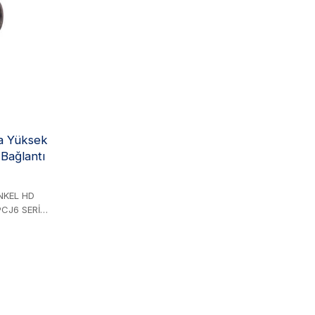
elir. Ayrıca
lantı
ra Yüksek
 Bağlantı
INKEL HD
PCJ6 SERİSİ
. Çelik
in
50 MPa'yı
r ve hem
litlemeler