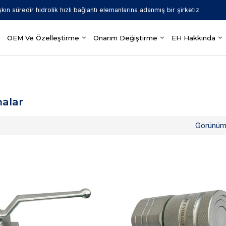
şkın süredir hidrolik hızlı bağlantı elemanlarına adanmış bir şirketiz.
OEM Ve Özelleştirme
Onarım Değiştirme
EH Hakkında
nalar
Görünü