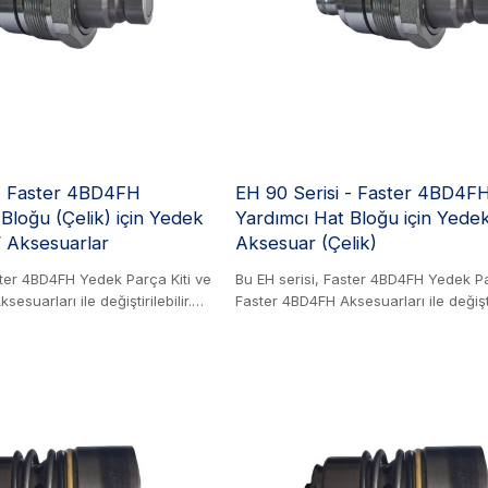
bağlantı/bağlantı kesme sırasında sıv
ortadan kaldıran, dökülme yapmaya
yüzeyli bir valf sistemine sahiptir ve 
onları kirlenmeye duyarlı hidrolik sist
ideal seçim haline getirir. Hassas
mühendislikleri, sorunsuz entegrasyo
ISO uyumluluğunu korurken güvenilir
sağlar.
 | Faster 4BD4FH
EH 90 Serisi - Faster 4BD4F
Bloğu (Çelik) için Yedek
Yardımcı Hat Bloğu için Yedek
 / Aksesuarlar
Aksesuar (Çelik)
ster 4BD4FH Yedek Parça Kiti ve
Bu EH serisi, Faster 4BD4FH Yedek Pa
esuarları ile değiştirilebilir.
Faster 4BD4FH Aksesuarları ile değiştir
ncü dökme demir blok, mini
Çelik Ürün. Bu öncü dökme demir blok
enzeri inşaat makineleri için
yükleyiciler ve benzeri inşaat makinel
lı bir şekilde bağlanmasını ve
ataşmanların hızlı bir şekilde bağlan
yan türünün ilk örneğidir.
ayrılmasını sağlayan türünün ilk örneğ
tarafında artık basınç olsa bile
Devrenin her iki tarafında artık basın
 için dekompresyon özelliği de
güvenli bağlantı için dekompresyon ö
, düz yüzeyli bağlantı serisi
dahil olmak üzere, düz yüzeyli bağlant
m avantajlarını içeren kartuşlar
teknolojisinin tüm avantajlarını içeren