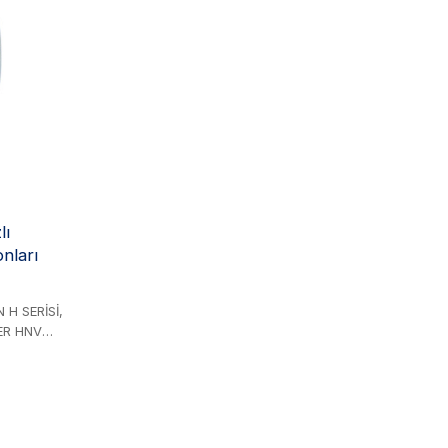
miştir,
 ile 2''
ur. Çok
le tarım ve
istemlerde
lı
nları
 H SERİSİ,
ER HNV
 SERİSİ,
Sİ,
635-A
elik ürün.
el sınıf