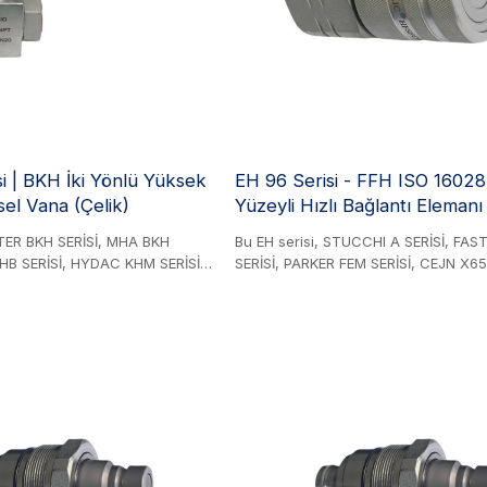
i | BKH İki Yönlü Yüksek
EH 96 Serisi - FFH ISO 1602
sel Vana (Çelik)
Yüzeyli Hızlı Bağlantı Elemanı 
STER BKH SERİSİ, MHA BKH
Bu EH serisi, STUCCHI A SERİSİ, FAS
HB SERİSİ, HYDAC KHM SERİSİ,
SERİSİ, PARKER FEM SERİSİ, CEJN X65 
RİSİ ve GEMELS GE2 SERİSİ ile
DIXON HT SERİSİ, DNP PLT4 SERİSİ,
elik Ürün. İnşaat, tarım
FH SERİSİ ve GROMELLE 629-A SERİSİ 
ühendisliği, madencilik
değiştirilebilir. Çelik Ürün. ISO 16028 
boya endüstrileri dahil olmak
standartlarına göre tasarlanan Premie
törlerde kullanılan iki yönlü
Düz Yüzeyli Kaplinler, daha yüksek b
küresel vana (ÇELİK).
değerleri, optimize edilmiş akış verimli
azaltılmış basınç düşüşü ile olağanüs
performans sunarak hem EH 95 Seris
de rakip ürünleri geride bırakır. Kritik s
uygulamalar için tasarlanan bu kaplin