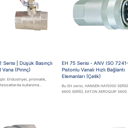
ı manşona sahiptir ve kolay
bağlantı, kritik hidrokarbon servis
/kesme imkanı sağlar. Sorunsuz
uygulamalarında güvenli ve sızdırma
BD değişim standartlarına
performans sağlar. Zorlu çalışma koş
dayanacak şekilde özel olarak tasar
kaplinler, sağlam yapısı ve hassas m
ürünü bileşenleri sayesinde güvenilir
sunar.
 Serisi | Düşük Basınçlı
EH 75 Serisi - ANV ISO 7241
l Vana (Pirinç)
Pistonlu Vanalı Hızlı Bağlantı
Elemanları (Çelik)
ştir. Endüstriyel, pnömatik,
 tesisatlarda kullanıma
Bu EH serisi, HANSEN HA15000 SERİS
benzin, yakıt, yağlar, gaz yağı,
6600 SERİSİ, EATON AEROQUIP 5600 S
 basınçlı hava vb. için
FASTER ANV SERİSİ, FASTER AGRI SER
Minimum ve maksimum çalışma
PAV1 SERİSİ, STUCCHI BIR SERİSİ, ST
20°C. 1/4'' ila 2'' gövde
SERİSİ, DIXON K SERİSİ, VOSWINKEL IA
uttur.
SAFEWAY S56 SERİSİ ile değiştirilebilir
Ürün. 75 serisi, ISO 7241-1 -A standar
uyumlu, piston tipi hızlı bağlantı elema