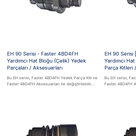
EH 90 Serisi - Faster 4BD4FH
EH 90 Serisi
Yardımcı Hat Bloğu (Çelik) Yedek
Yardımcı Hat 
Parçaları / Aksesuarları
Parça Kitleri
Bu EH serisi, Faster 4BD4FH Yedek Parça Kiti ve
Bu EH serisi, Fa
Faster 4BD4FH Aksesuarları ile değiştirilebilir.
Faster 4BD4FH Aks
Çelik Ürün. Bu öncü dökme demir blok, mini
Çelik Ürün. Bu ö
yükleyiciler ve benzeri inşaat makineleri için
yükleyiciler ve b
ataşmanların hızlı bir şekilde bağlanmasını ve
ataşmanların hız
ayrılmasını sağlayan türünün ilk örneğidir.
ayrılmasını sağla
Devrenin her iki tarafında artık basınç olsa bile
Devrenin her iki 
güvenli bağlantı için dekompresyon özelliği de
güvenli bağlantı
dahil olmak üzere, düz yüzeyli bağlantı serisi
dahil olmak üzere
teknolojisinin tüm avantajlarını içeren kartuşlar
teknolojisinin tü