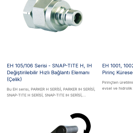
ergonomik kanatl
manuel bağlantı
uyumluluk için A
uygundur.
EH 105/106 Serisi - SNAP-TITE H, IH
EH 1001, 1002
Değiştirilebilir Hızlı Bağlantı Elemanı
Pirinç Kürese
(Çelik)
Pirinçten üretilmi
evsel ve hidrolik
Bu EH serisi, PARKER H SERİSİ, PARKER IH SERİSİ,
uygundur. Buhar, 
SNAP-TITE H SERİSİ, SNAP-TITE IH SERİSİ,
gazyağı, asitler,
DIXON V SERİSİ, FASTER TNV SERİSİ, FASTER
kullanılabilir. 
TNL SERİSİ, DNP PNV1 SERİSİ, DNP PNO1 SERİSİ
sıcaklığı: -15°C-1
ve STUCCHI SH SERİSİ ile değiştirilebilir. Çelik
ebatlarında mevc
Ürün. 105 serisi kaplinler, ABD pazarında
standart seriye alternatif olarak yaygın olarak
kullanılmaktadır. Vanaları, akışı kolaylaştırmak