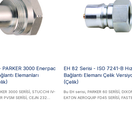
Çinko kaplamalı karbon çelikten üretil
küresel değiştirilebilirliği sağlar ve ¼''
arasında değişen boyutlarda mevcutt
yönlülüğü nedeniyle, 75 serisi özellik
endüstriyel uygulamalarda hidrolik s
yaygın olarak kullanılmaktadır.
 - PARKER 3000 Enerpac
EH 82 Serisi - ISO 7241-B Hız
ağlantı Elemanları
Bağlantı Elemanı Çelik Versiyo
lik)
(Çelik)
RKER 3000 SERİSİ, STUCCHI IV-
Bu EH serisi, PARKER 60 SERİSİ, DIXON
ER PVSM SERİSİ, CEJN 232
EATON AEROQUIP FD45 SERİSİ, FAST
SERİSİ, DNP PVS SERİSİ,
SERİSİ, DNP PBV1 SERİSİ, STUCCHI IRB
 SERİSİ ve SAFEWAY S30
HANSEN HK SERİSİ, SAFEWAY S10 SERİ
ilebilir özelliktedir. Çelik
VOSWINKEL IB SERİSİ ve GROMELLE 
 bağlantı kaplinleri, ultra
SERİSİ ile değiştirilebilir özelliktedir. Ç
ygulamalar için tasarlanmıştır.
ISO 7241-1 Seri B ile uyumlu endüstriy