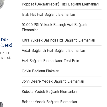
Poppet (Değiştirilebilir) Hızlı Bağlantı Elemanları
Islak Hat Hızlı Bağlantı Elemanları
10.000 PSI Yüksek Basınçlı Hızlı Bağlantı
Elemanları
8 Düz
Ultra Yüksek Basınçlı Hızlı Bağlantı Elemanları
(Çelik)
Vidalı Bağlantılı Hızlı Bağlantı Elemanları
TER FFH
SERİSİ,
Hızlı Bağlantı Elemanlarını Test Edin
 VOSWINKEL
ile
Çoklu Bağlantı Plakaları
değiştirme
r Serisi
John Deere Yedek Bağlantı Elemanları
asınç
liği ve
tü hidrolik
Kubota Yedek Bağlantı Elemanları
i'ni hem
ızıntısız
Bobcat Yedek Bağlantı Elemanları
ler,