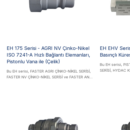
EH 175 Serisi - AGRI NV Çinko-Nikel
EH EHV Seris
ISO 7241-A Hızlı Bağlantı Elemanları,
Basınçlı Küre
Pistonlu Vana ile (Çelik)
Bu EH serisi, PI
SERİSİ, HYDAC K
Bu EH serisi, FASTER AGRI ÇİNKO-NİKEL SERİSİ,
CIOCCA CRHI2 SE
FASTER NV ÇİNKO-NİKEL SERİSİ ve FASTER ANV
değiştirilebilir. Ç
ÇİNKO-NİKEL SERİSİ ile değiştirilebilir özelliktedir.
makineleri, su m
Çelik üründür. 175 serisi, ISO 7241-1 -A
mühendisliği ve 
standartlarıyla uyumludur. Çinko-nikel kaplamalı
üzere çeşitli sek
çelikten üretilmiştir. Özellikle tarım ve sanayi
yüksek basınçlı 
uygulamalarında hidrolik sistemlerde yaygın
olarak kullanılır.