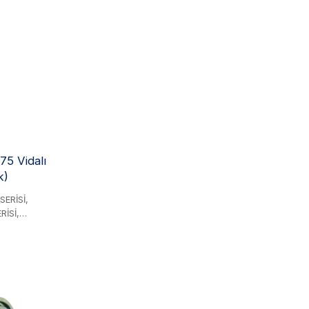
ahiptir.
6 serisi,
sız olacağı
arak,
ıklılık
mler için
75 Vidalı
k)
SERİSİ,
RİSİ,
Sİ ve
r. Çelik
rı için
aplinleri,
venilir bir
şli