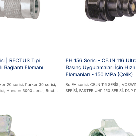
ir çalışma anlamına gelir. Ayrıca
10-20 yıl güvenilir çalışma anlamına g
manı veya ½ inç Bağlantı
SCV Bağlantı Elemanı veya ½ inç Bağ
bilinir.
Elemanı olarak da bilinir.
isi | RECTUS Tipi
EH 156 Serisi - CEJN 116 Ult
ı Bağlantı Elemanı
Basınç Uygulamaları İçin Hızlı
Elemanları - 150 MPa (Çelik)
ker 20 serisi, Parker 30 serisi,
Bu EH serisi, CEJN 116 SERİSİ, VOSW
si, Hansen 3000 serisi, Rectus
SERİSİ, FASTER UHP 150 SERİSİ, DNP 
tus 24 serisi, Rectus 1400
ve PARKER HP SERİSİ ile değiştirilebilir
23 serisi, CEJN 310 serisi,
Ürün. EH'nin en gelişmiş hidrolik kapl
, FOSTER 3/4/5/6 SERİSİ,
teknolojisini temsil eden 156 serisi, 1
risi, JWL 521 serisi, JWL 531
aşan aşırı basınç uygulamaları için
3 serisi pnömatik hızlı bağlantı
tasarlanmıştır. Bu kaplinler, benzersiz
ştirilebilir. Pirinç/Çelik Ürün.
güvenilirliği sağlam yapıyla birleştiri
ağlantı elemanı endüstriyel
görsel göstergeler hem de mekanik ki