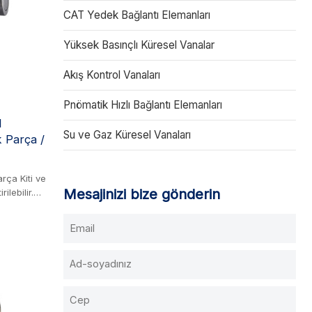
ı kaybını
CAT Yedek Bağlantı Elemanları
n düz
bu da
Yüksek Basınçlı Küresel Vanalar
emler için
Akış Kontrol Vanaları
n için tam
 çalışma
Pnömatik Hızlı Bağlantı Elemanları
H
Su ve Gaz Küresel Vanaları
 Parça /
rça Kiti ve
Mesajinizi bize gönderin
ilebilir.
, mini
eri için
masını ve
idir.
ç olsa bile
zelliği de
ı serisi
 kartuşlar