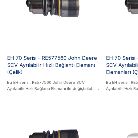
kullanır. Blok, hem 1/2" hem de 3/4" kartuşları
kullanır. Blok, h
kabul eder; daha büyük boyut, aynı kompakt
kabul eder; dah
ayak izini korurken daha yüksek akış kapasitesi
ayak izini korur
sağlar.
sağlar.
EH 70 Serisi - RE577560 John Deere
EH 70 Serisi
SCV Ayrılabilir Hızlı Bağlantı Elemanı
SCV Ayrılabili
(Çelik)
Elemanları (Ç
Bu EH serisi, RE577560 John Deere SCV
Bu EH serisi, R
Ayrılabilir Hızlı Bağlantı Elemanı ile değiştirilebilir.
Ayrılabilir Hızlı B
Çelik Ürün. Bu dayanıklı bağlantı elemanı, uzun
Çelik Ürün. Bu d
süreli performans için tasarlanmıştır. Tamamen
süreli performan
onarılabilir tasarımı sayesinde kolayca yeniden
onarılabilir tas
üretilebilir, bu da kullanım ömrünü uzatır ve
üretilebilir, bu 
arıza süresini azaltır. Olağanüstü korozyon
arıza süresini a
direnci sağlamak için, 200 saatlik zorlu bir tuz
direnci sağlamak 
püskürtme testinden geçirilmiş ve başarılı
püskürtme testin
olmuştur; bu standart, tipik çiftlik ortamlarında
olmuştur; bu stan