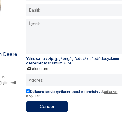
artuşları
kompakt
 kapasitesi
n Deere
Yalnızca .rar/.zip/.jpg/.png/.gif/.doc/.xls/.pdf dosyalarını
destekler, maksimum 20M
aksesuar
SCV
ştirilebilir.
manı, uzun
Kullanım servis şartlarını kabul edermisiniz,
Şartlar ve
r. Tamamen
Koşullar
ca yeniden
atır ve
Gönder
rozyon
lu bir tuz
arılı
tamlarında