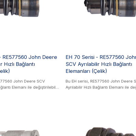
em 1/2" hem de 3/4" kartuşları
kullanır. Blok, hem 1/2" hem de 3/4" k
a büyük boyut, aynı kompakt
kabul eder; daha büyük boyut, aynı 
ken daha yüksek akış kapasitesi
ayak izini korurken daha yüksek akış
sağlar.
 - RE577560 John Deere
EH 70 Serisi - RE577560 Joh
r Hızlı Bağlantı
SCV Ayrılabilir Hızlı Bağlantı
elik)
Elemanları (Çelik)
E577560 John Deere SCV
Bu EH serisi, RE577560 John Deere 
ağlantı Elemanı ile değiştirilebilir.
Ayrılabilir Hızlı Bağlantı Elemanı ile deği
ayanıklı bağlantı elemanı, uzun
Çelik Ürün. Bu dayanıklı bağlantı ele
s için tasarlanmıştır. Tamamen
süreli performans için tasarlanmıştı
arımı sayesinde kolayca yeniden
onarılabilir tasarımı sayesinde kolay
da kullanım ömrünü uzatır ve
üretilebilir, bu da kullanım ömrünü uz
zaltır. Olağanüstü korozyon
arıza süresini azaltır. Olağanüstü ko
için, 200 saatlik zorlu bir tuz
direnci sağlamak için, 200 saatlik zor
den geçirilmiş ve başarılı
püskürtme testinden geçirilmiş ve baş
dart, tipik çiftlik ortamlarında
olmuştur; bu standart, tipik çiftlik or