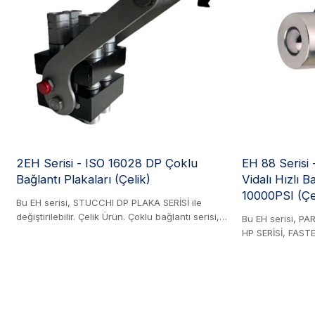
ve aynı serideki 106 parçalarla (serbest akış)
bağlantıya izin vermek için tasarlanmıştır.
Karbon Çelik.
2EH Serisi - ISO 16028 DP Çoklu
EH 88 Serisi
Bağlantı Plakaları (Çelik)
Vidalı Hızlı B
10000PSI (Çe
Bu EH serisi, STUCCHI DP PLAKA SERİSİ ile
değiştirilebilir. Çelik Ürün. Çoklu bağlantı serisi,
Bu EH serisi, PA
hızlı ve güvenli bağlantı için çelik bir kol
HP SERİSİ, FAST
aracılığıyla çalıştırılan, 3/8" veya 1/2" fiş ve
SERİSİ, DIXON T 
bağlantı elemanlarından oluşan çoklu
HANSEN WA56000
yapılandırılabilir setlerle, eş zamanlı hidrolik hat
SERİSİ ile değiştir
bağlantıları için verimli bir çözüm sunar. Zorlu
üründür. Bu vidalı
uygulamalar için tasarlanan tüm bağlantı
yüksek basınçlı u