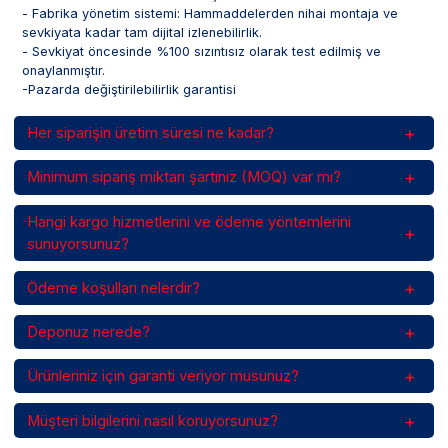
- Fabrika yönetim sistemi: Hammaddelerden nihai montaja ve
sevkiyata kadar tam dijital izlenebilirlik.
- Sevkiyat öncesinde %100 sızıntısız olarak test edilmiş ve
onaylanmıştır.
-Pazarda değiştirilebilirlik garantisi
Her siparişin üretim süresi ne kadar?
Minimum sipariş miktarı şartınız (MOQ) var mı?
Hangi kargo hizmetlerini ve ödeme yöntemlerini
sunuyorsunuz?
Ödeme koşulları nelerdir?
Deponuz nerede?
Ürünleriniz için garanti veriyor musunuz?
Müşteri bilgilerini nasıl koruyorsunuz?